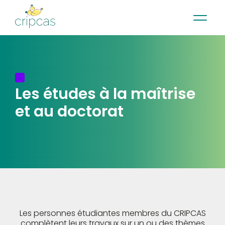
•
•
•
Contact
Actualités
Infolettre
English
Les études à la
maîtrise
et au doctorat
Les personnes étudiantes membres du CRIPCAS
complètent leurs travaux sur un ou des thèmes