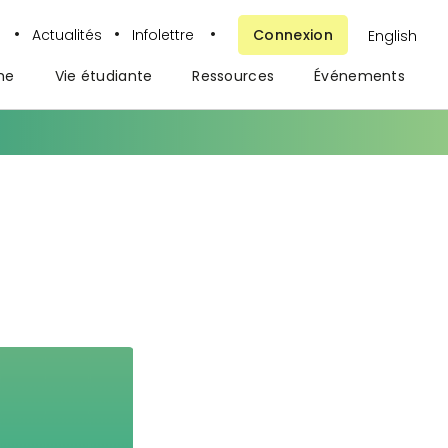
•
•
•
t
Actualités
Infolettre
Connexion
English
he
Vie étudiante
Ressources
Événements