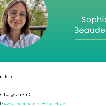
audette
l Langevin, Ph.D.
 :
sophie.beaudette@mail.mcgill.ca