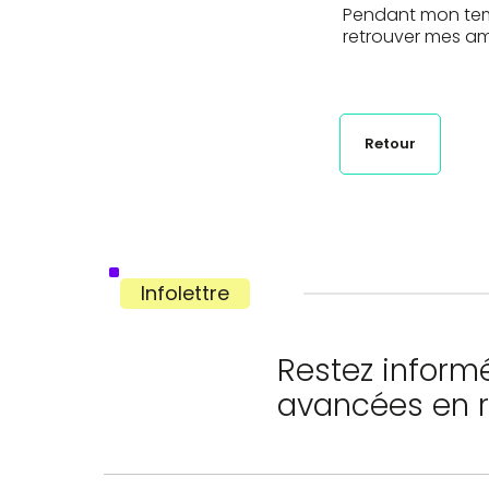
Pendant mon temp
retrouver mes am
Retour
Infolettre
Restez informé
avancées en 