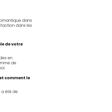
 romantique dans
sfaction dans les
e de votre
udes en
ramme de
oi.
s et comment le
 a été de