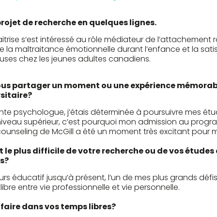
projet de recherche en quelques lignes.
itrise s’est intéressé au rôle médiateur de l’attachement
re la maltraitance émotionnelle durant l’enfance et la sati
uses chez les jeunes adultes canadiens.
us partager un moment ou une expérience mémorabl
sitaire?
ante psychologue, j’étais déterminée à poursuivre mes ét
iveau supérieur, c’est pourquoi mon admission au prog
ounseling de McGill a été un moment très excitant pour m
t le plus difficile de votre recherche ou de vos étude
s?
s éducatif jusqu’à présent, l’un de mes plus grands défis
ibre entre vie professionnelle et vie personnelle.
aire dans vos temps libres?