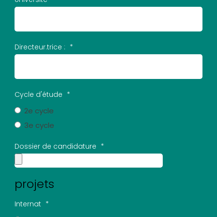
Directeur.trice :
*
Cycle d'étude
*
2e cycle
3e cycle
Dossier de candidature
*
projets
Internat
*