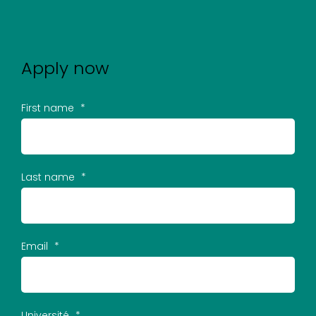
Apply now
First name
*
Last name
*
Email
*
Université
*